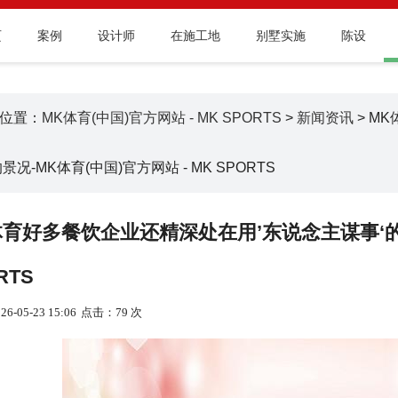
页
案例
设计师
在施工地
别墅实施
陈设
位置：
MK体育(中国)官方网站 - MK SPORTS
>
新闻资讯
> M
的景况-MK体育(中国)官方网站 - MK SPORTS
体育好多餐饮企业还精深处在用’东说念主谋事‘的景
RTS
-05-23 15:06
点击：79 次