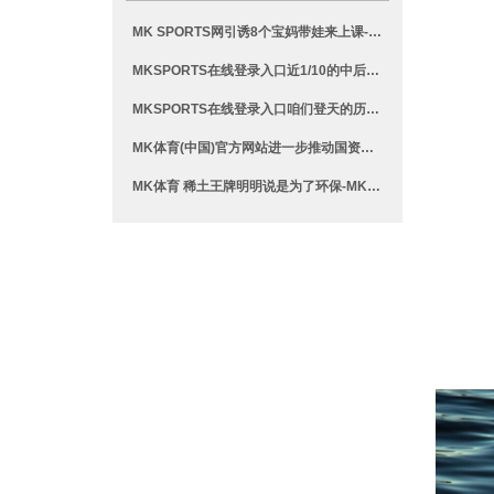
MK SPORTS网引诱8个宝妈带娃来上课-MK体育(中国)官方网站 - MK SPORTS
MKSPORTS在线登录入口近1/10的中后生正深受着偏头痛的折磨-MK体育(中国)官方网站 - M
MKSPORTS在线登录入口咱们登天的历史莫得好意思国的时候长-MK体育(中国)官方网站 - MK
MK体育(中国)官方网站进一步推动国资央企对持和加强党对精神精良成立的联接-MK体育(中国)官方网站
MK体育 稀土王牌明明说是为了环保-MK体育(中国)官方网站 - MK SPORTS