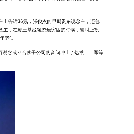
士告诉36氪，张俊杰的早期贵东说念主，还包
念主，在霸王茶姬融资最穷困的时候，曾叫上投
年老”。
茶百说念成立合伙子公司的音问冲上了热搜——即等