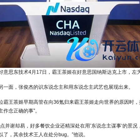
思东技术4月17日，霸王茶姬在好意思国纳斯达克上市，左
面，张俊杰的识东说念主和用东说念主武艺也展现出来。
王茶姬早期高管在向36氪归来霸王茶姬走向世界的原因时，提
主作念正确的事”。
并谢却易，好多餐饮企业还精深处在用’东说念主谋事‘的景况，
以了，其余技术王人在处分bug。”他说。