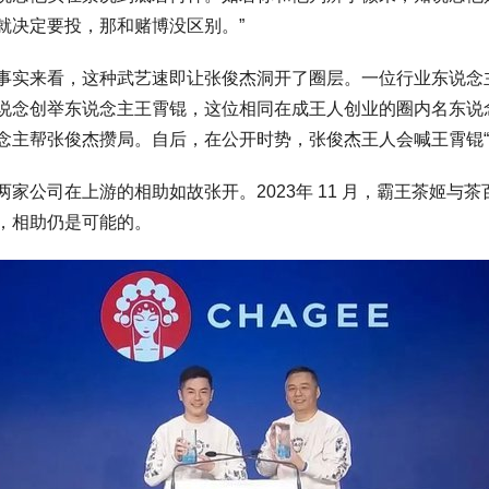
就决定要投，那和赌博没区别。”
来看，这种武艺速即让张俊杰洞开了圈层。一位行业东说念主
说念创举东说念主王霄锟，这位相同在成王人创业的圈内名东说
念主帮张俊杰攒局。自后，在公开时势，张俊杰王人会喊王霄锟“
公司在上游的相助如故张开。2023年 11 月，霸王茶姬与
，相助仍是可能的。