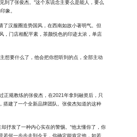
见到了张俊杰。“这个东说念主要么是能人，要么
的印象。
了汉服圈造势国风，在西南如故小著明气。但
上风，门店相配平素，茶颜悦色的印迹太浓，单店
主想要什么了，他会把你想听到的点，全部主动
正规教练的张俊杰，在2021年拿到融资后，只
，搭建了一个全新品牌团队。张俊杰知道的这种
却抒发了一种内心实在的警惕。“他太懂你了，你
是若何一步步走到今天，你确定能肯定他，如若