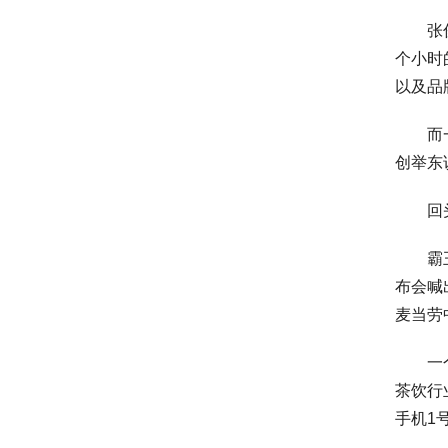
张俊杰
个小时
以及品
而一朝
创举东
回头来
霸王茶
布会喊
麦当劳
一个值
茶饮行
手机1