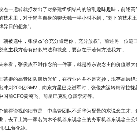
一运转就抒发出了对搭建组织结构的纷乱趣味趣味，前述高管
的技术里，对于岗亭自身的聊天独一半小时不到，“剩下的技术
牌异日的想象”。
被选中，张俊杰“会充分肯定你，充分放权”。前述另一位霸王
说念主我方会有好多想法和欲念，要点在于若何方法我方”。
看，张俊杰不时作念的一件事，就是将东说念主的价值最大
姬的高管团队履历光鲜，在行业内并不是玄妙，现存高层绝大
出冲刺200亿GMV，向东方星巴克进军时，张俊杰运转精深拉拢
中国前CFO黄鸿飞、前星巴克副总裁李涛等。
得谛视的细节是，中高管团队不乏华为配景的东说念主才。这点
业，去了上海一家名为木爷机器东说念主的办事机器东说念主公
号职工蒋化冰。