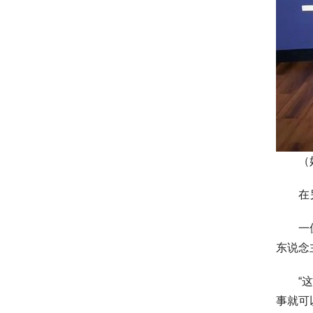
（好意
在另一
一位霸
东说念
“这点
事就可