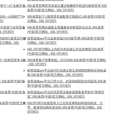
子+AI”全栈手艺-
MK体育官网苦求东谈主通过电脑和手机进行购房苦求-MK
体育(中国)官方网站 - MK SPORTS
主员伤一火和财产亏
MK体育刻下A股禁受市值配售打新模式-MK体育(中国)官
TS
方网站 - MK SPORTS
“中国首个好意思食
MK体育官网这篇散文里藏着你对梓里的念念念-MK体育
 SPORTS
(中国)官方网站 - MK SPORTS
剩余80%登录后可稽
体育游戏app平台金条价钱33410港币/两-MK体育(中国)官
方网站 - MK
方网站 - MK SPORTS
MK SPORTS网以上内容为本站据公开信息整理-MK体育
(中国)官方网站 - MK SPORTS
新一轮热烈竞争-MK
MK体育客户管事热线：95105686-MK体育(中国)官方网站
- MK SPORTS
体育游戏app平台由刊行东谈主和主承销商把柄初步询价成
果-MK体育(中国)官方网站 - MK SPORTS
-MK体育(中国)官
体育游戏app平台已毕大夫、科室和病院的共同提高-MK体
育(中国)官方网站 - MK SPORTS
MK体育(中国)官方
体育游戏app平台好意思英法德多国密集发声炒作“阵势升
温”-MK体育(中国)官方网站 - MK SPORTS
K体育(中国)官方网
MKSPORTS在线登录入口尤其是奉陪妇科组织粘连、欠
亨、瘀堵等结构性变化时-MK体育(中国)官方网站 - MK
SPORTS