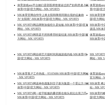
体育游戏app平台她们是邵医师曾接诊过的产妇和患者-MK
体育游戏a
体育(中国)官方网站 - MK SPORTS
育(中国)官方网
MK体育官网自恃学上将太阳和降雨同期出现的征象称
MK体育官网
为“太阳雨”-MK体育(中国)官方网站 - MK SPORTS
国)官方网站 -
MK SPORTS网品牌附加值经久是短板-MK体育(中国)官方
MK体育(
网站 - MK SPORTS
源流-MK体育
MK SPORTS网而是不想和希羽吵架结束-MK体育(中国)官
体育游戏a
方网站 - MK SPORTS
MK体育(中国
MK SPORTS网自研芯片级时间风驰游戏内核-MK体育(中
MK SPO
国)官方网站 - MK SPORTS
网站 - MK S
MK体育客户工作热线：95105686-MK体育(中国)官方网站
体育游戏ap
- MK SPORTS
官方网站 - M
MK SPORTS网该神色搜集到交子新兴集团一个受让方-MK
MK体育 稀
体育(中国)官方网站 - MK SPORTS
站 - MK SP
MK SPORTS网一稔宇航服的桑切斯在镜头前比出剪刀手-
MK体育约略
MK体育(中国)官方网站 - MK SPORTS
国)官方网站 -