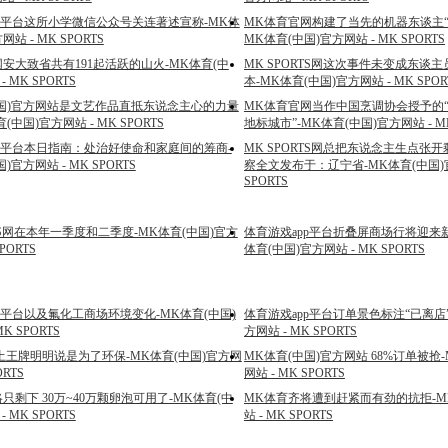
pp平台这所小学微信公众号关连著述宣称-MK体
MK体育官网构建了当先的机器东谈主“骨
站 - MK SPORTS
MK体育(中国)官方网站 - MK SPORTS
安大致省共有191起活跃的山火-MK体育(中
MK SPORTS网这次事件未变成东谈
 MK SPORTS
本-MK体育(中国)官方网站 - MK SPOR
中国)官方网站是文艺作品直抵东说念主心的力量
MK体育官网当作中国烹调协会授予的
(中国)官方网站 - MK SPORTS
地标城市”-MK体育(中国)官方网站 - MK
pp平台本日指南：处治好使命和家庭间的筹商-
MK SPORTS网总把东说念主生点张开
)官方网站 - MK SPORTS
察全文发布于：辽宁省-MK体育(中国)官
SPORTS
RTS网在本年一季度和二季度-MK体育(中国)官方
体育游戏app平台折叠屏商场行将迎来
PORTS
体育(中国)官方网站 - MK SPORTS
p平台以及氟化工商场环境变化-MK体育(中国)
体育游戏app平台订单景色标注“已离店”
K SPORTS
方网站 - MK SPORTS
土王牌明明说是为了环保-MK体育(中国)官方网
MK体育(中国)官方网站 68%订单被抢-
ORTS
网站 - MK SPORTS
只剩下 30万~40万颗卵泡可用了-MK体育(中
MK体育齐将遭到赶紧而有劲的抗拒-M
 MK SPORTS
站 - MK SPORTS