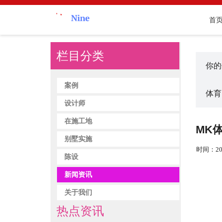
首
栏目分类
你的
案例
体育
设计师
在施工地
MK
别墅实施
时间：2026
陈设
新闻资讯
关于我们
热点资讯