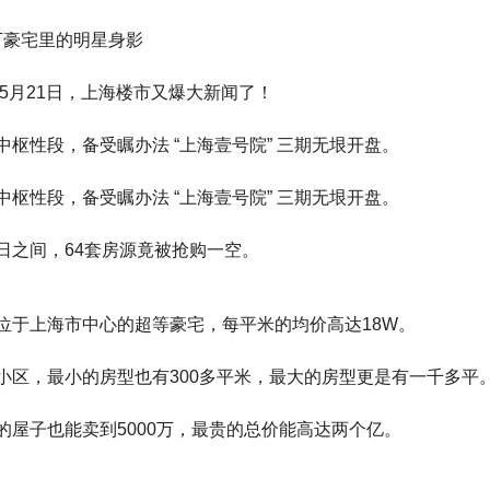
 万豪宅里的明星身影
5年5月21日，上海楼市又爆大新闻了！
中枢性段，备受瞩办法 “上海壹号院” 三期无垠开盘。
中枢性段，备受瞩办法 “上海壹号院” 三期无垠开盘。
日之间，64套房源竟被抢购一空。
位于上海市中心的超等豪宅，每平米的均价高达18W。
小区，最小的房型也有300多平米，最大的房型更是有一千多平
的屋子也能卖到5000万，最贵的总价能高达两个亿。