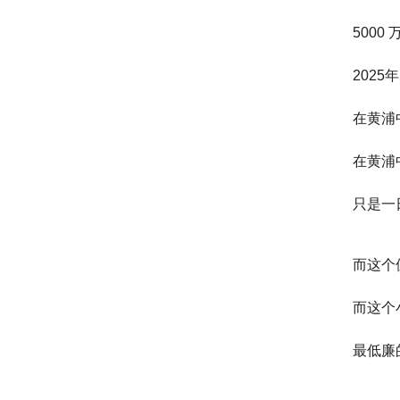
5000
202
在黄浦
在黄浦
只是一
而这个
而这个
最低廉