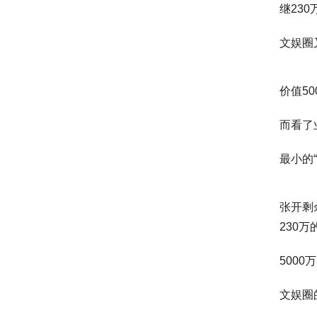
继23
文娱圈
价值5
而看了
最小的
张开剩
230
500
文娱圈