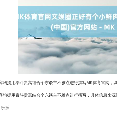
容均援用泰斗贵寓结合个东谈主不雅点进行撰写MK体育官网，
容均援用泰斗贵寓结合个东谈主不雅点进行撰写，具体信息来源
 乐乐