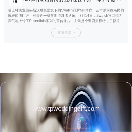
06
瑞士钟表业巨头斯沃琪集团旗下的Swatch品牌MK体育，蓝本以前锋亲民的
腕表闻明巨匠，可最近一桩事闹得沸沸扬扬。 8月14日，Swatch官网悄无
声气地上传了Essentials系列的宣传像片，主角是个亚裔男模特，手指拉扯
眼角，眼睛拉成细缝，嘴角还咧着，全体造型夸张得像在师法老掉牙的种
族刻板印象。 这种动作在外洋上早被公认为对亚裔的腻烦，尤其对华东说
查看更多->
念主群体，起源能追溯到19世纪西方漫画里的“黄祸”宣传，那工夫的图像就
把东亚东说念主画成眼睛细长、颜料狞恶的步地。 像片不啻一张，好几张
齐重迭这个
www.tpweddinggift.com