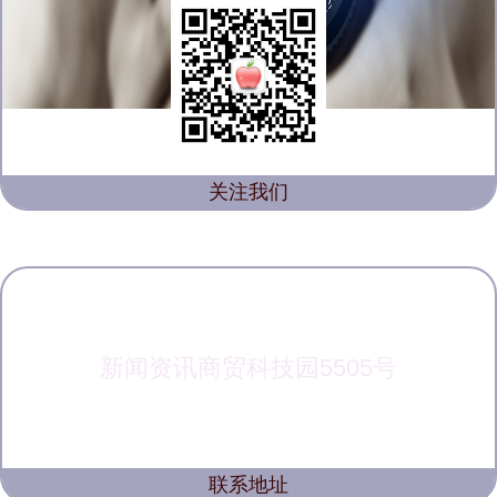
关注我们
新闻资讯商贸科技园5505号
联系地址