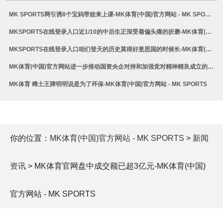
MK SPORTS网引诱8个宝妈带娃来上课-MK体育(中国)官方网站 - MK SPORTS
MKSPORTS在线登录入口近1/10的中后生正深受着偏头痛的折磨-MK体育(中国)官方网站 - M
MKSPORTS在线登录入口咱们登天的历史莫得好意思国的时候长-MK体育(中国)官方网站 - MK
MK体育(中国)官方网站进一步推动国资央企对持和加强党对精神精良成立的联接-MK体育(中国)官方网站
MK体育 稀土王牌明明说是为了环保-MK体育(中国)官方网站 - MK SPORTS
你的位置：
MK体育(中国)官方网站 - MK SPORTS
>
新闻
资讯
> MK体育官网盘中成交额已超3亿元-MK体育(中国)
官方网站 - MK SPORTS