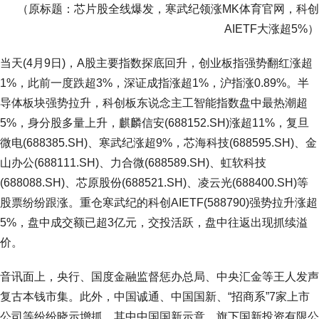
（原标题：芯片股全线爆发，寒武纪领涨MK体育官网，科创
AIETF大涨超5%）
当天(4月9日)，A股主要指数探底回升，创业板指强势翻红涨超
1%，此前一度跌超3%，深证成指涨超1%，沪指涨0.89%。半
导体板块强势拉升，科创板东说念主工智能指数盘中最热潮超
5%，身分股多量上升，麒麟信安(688152.SH)涨超11%，复旦
微电(688385.SH)、寒武纪涨超9%，芯海科技(688595.SH)、金
山办公(688111.SH)、力合微(688589.SH)、虹软科技
(688088.SH)、芯原股份(688521.SH)、凌云光(688400.SH)等
股票纷纷跟涨。重仓寒武纪的科创AIETF(588790)强势拉升涨超
5%，盘中成交额已超3亿元，交投活跃，盘中往返出现抓续溢
价。
音讯面上，央行、国度金融监督惩办总局、中央汇金等王人发声
复古本钱市集。此外，中国诚通、中国国新、“招商系”7家上市
公司等纷纷晓示增抓。其中中国国新示意，旗下国新投资有限公