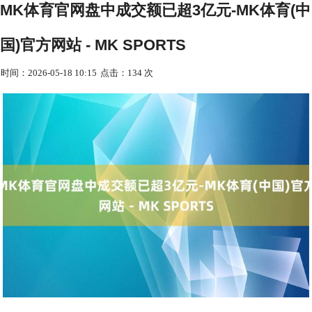
MK体育官网盘中成交额已超3亿元-MK体育(中
国)官方网站 - MK SPORTS
时间：2026-05-18 10:15
点击：134 次