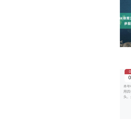
0
0
本年
用四
头。
分区
求，
了四
一碗
更名
兰州