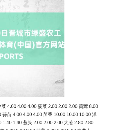
.00 4.00 4.00 菠菜 2.00 2.00 2.00 茼蒿 8.00
0 蒜苗 4.00 4.00 4.00 茴香 10.00 10.00 10.00 洋
 1.40 1.40 葱头 2.00 2.00 2.00 大葱 2.80 2.80