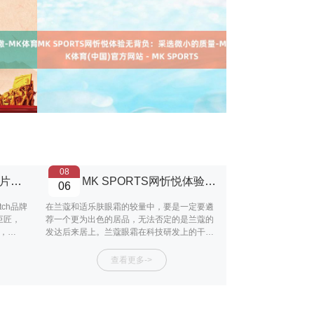
08
MK体育泰西官网的图片还挂了好一阵子才撤-MK体育(中国)官方网站 - MK SPORTS
MK SPORTS网忻悦体验无背负：采选微小的质量-MK体育(中国)官方网站 - MK SPORTS
06
ch品牌
在兰蔻和适乐肤眼霜的较量中，要是一定要遴
巨匠，
荐一个更为出色的居品，无法否定的是兰蔻的
日，
发达后来居上。兰蔻眼霜在科技研发上的干与
als系列
显然更为淳朴MK SPORTS网，其独到的水能
指拉扯
源和夜间诞生时刻，保证了眼部肌肤在日常压
查看更多->
体造型
力下的深层柔润与诞生，让眼周肌肤兴奋芳华
。 这种
活力。而适乐肤虽相通具有深重的保湿成果，
，尤其
但全体抗老化的才智相对较弱，尤其是在贬责
世纪西方
眼部细纹和黑眼圈的问题上，未能达到兰蔻的