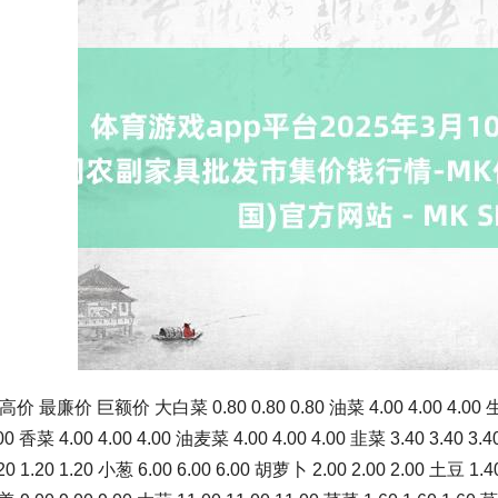
 最廉价 巨额价 大白菜 0.80 0.80 0.80 油菜 4.00 4.00 4.00 生菜 4
.00 香菜 4.00 4.00 4.00 油麦菜 4.00 4.00 4.00 韭菜 3.40 3.40 3.4
0 1.20 1.20 小葱 6.00 6.00 6.00 胡萝卜 2.00 2.00 2.00 土豆 1.40