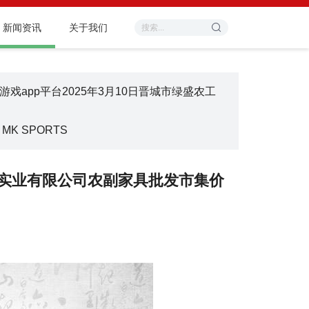
新闻资讯
关于我们
育游戏app平台2025年3月10日晋城市绿盛农工
K SPORTS
工商实业有限公司农副家具批发市集价