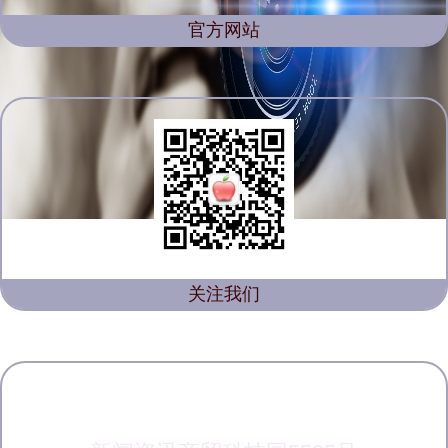
官方网站
关注我们