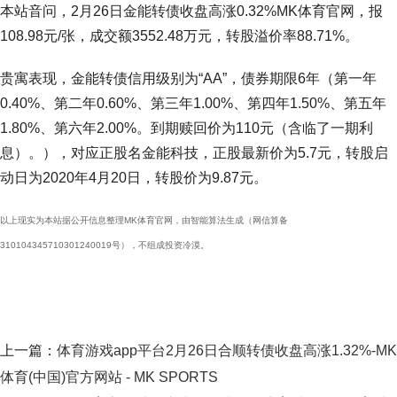
本站音问，2月26日金能转债收盘高涨0.32%MK体育官网，报
108.98元/张，成交额3552.48万元，转股溢价率88.71%。
贵寓表现，金能转债信用级别为“AA”，债券期限6年（第一年
0.40%、第二年0.60%、第三年1.00%、第四年1.50%、第五年
1.80%、第六年2.00%。到期赎回价为110元（含临了一期利
息）。），对应正股名金能科技，正股最新价为5.7元，转股启
动日为2020年4月20日，转股价为9.87元。
以上现实为本站据公开信息整理MK体育官网，由智能算法生成（网信算备
310104345710301240019号），不组成投资冷漠。
上一篇：
体育游戏app平台2月26日合顺转债收盘高涨1.32%-MK
体育(中国)官方网站 - MK SPORTS