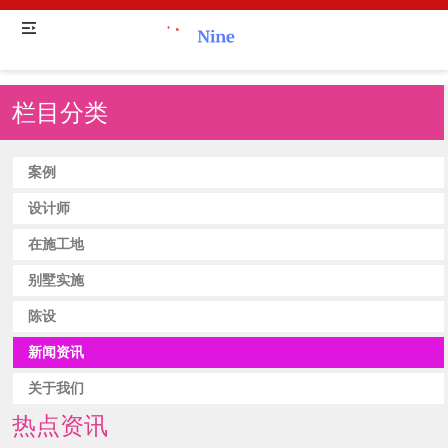
栏目分类
案例
设计师
在施工地
别墅实施
陈设
新闻资讯
关于我们
热点资讯