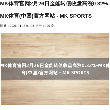
MK体育官网2月26日金能转债收盘高涨0.32%-
MK体育(中国)官方网站 - MK SPORTS
时间：2026-04-18 01:02
点击：129 次