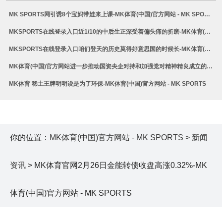
MK SPORTS网引诱8个宝妈带娃来上课-MK体育(中国)官方网站 - MK SPORTS
MKSPORTS在线登录入口近1/10的中后生正深受着偏头痛的折磨-MK体育(中国)官方网站 - M
MKSPORTS在线登录入口咱们登天的历史莫得好意思国的时候长-MK体育(中国)官方网站 - MK
MK体育(中国)官方网站进一步推动国资央企对持和加强党对精神精良成立的联接-MK体育(中国)官方网站
MK体育 稀土王牌明明说是为了环保-MK体育(中国)官方网站 - MK SPORTS
你的位置：
MK体育(中国)官方网站 - MK SPORTS
>
新闻
资讯
> MK体育官网2月26日金能转债收盘高涨0.32%-MK
体育(中国)官方网站 - MK SPORTS