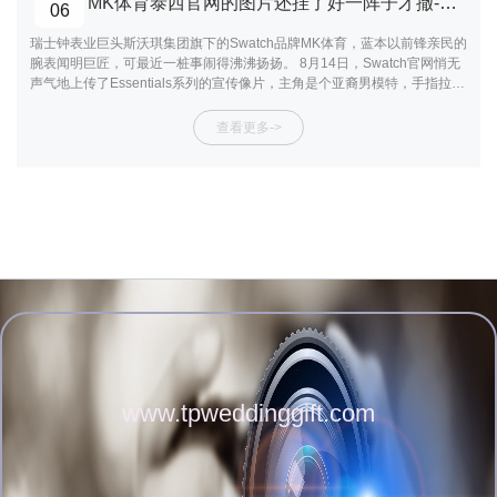
MK体育泰西官网的图片还挂了好一阵子才撤-MK体育(中国)官方网站 - MK SPORTS
06
瑞士钟表业巨头斯沃琪集团旗下的Swatch品牌MK体育，蓝本以前锋亲民的
腕表闻明巨匠，可最近一桩事闹得沸沸扬扬。 8月14日，Swatch官网悄无
声气地上传了Essentials系列的宣传像片，主角是个亚裔男模特，手指拉扯
眼角，眼睛拉成细缝，嘴角还咧着，全体造型夸张得像在师法老掉牙的种
族刻板印象。 这种动作在外洋上早被公认为对亚裔的腻烦，尤其对华东说
查看更多->
念主群体，起源能追溯到19世纪西方漫画里的“黄祸”宣传，那工夫的图像就
把东亚东说念主画成眼睛细长、颜料狞恶的步地。 像片不啻一张，好几张
齐重迭这个
www.tpweddinggift.com