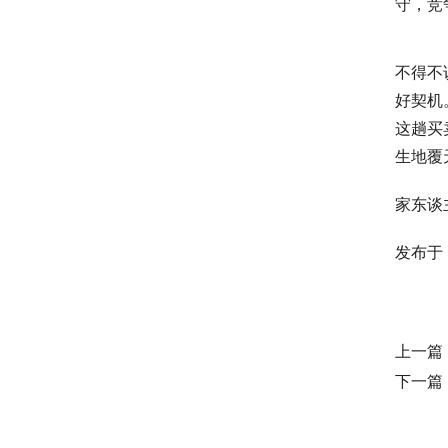
守，竞
不得不
好契机
这趟买
生地覆
家东谈
发布于
上一篇
下一篇