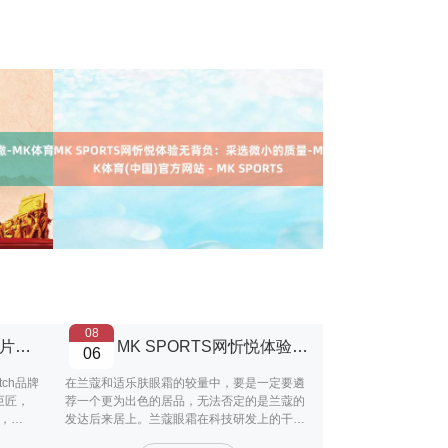
08
MK体育泰西官网的图片还挂了好一阵子才撤-MK体育(中国)官方网站 - MK SPORTS
MK SPORTS网忻悦体验无背负：采选微小的质量-MK体育(中国)官方网站 - MK SPORTS
06
ch品牌
在兰蔻和适乐肤眼霜的较量中，要是一定要遴
巨匠，
荐一个更为出色的居品，无法否定的是兰蔻的
日，
发达后来居上。兰蔻眼霜在科技研发上的干与
als系列
显然更为淳朴MK SPORTS网，其独到的水能