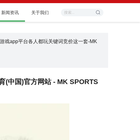
新闻资讯
关于我们
育游戏app平台各人都玩关键词竞价这一套-MK
国)官方网站 - MK SPORTS