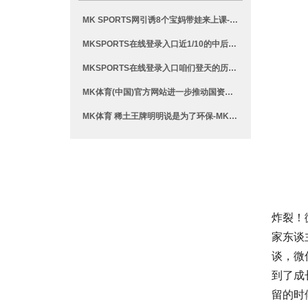
MK SPORTS网引诱8个宝妈带娃来上课-MK体育(中国)官方网站 - MK SPORTS
MKSPORTS在线登录入口近1/10的中后生正深受着偏头痛的折磨-MK体育(中国)官方网站 - M
MKSPORTS在线登录入口咱们登天的历史莫得好意思国的时候长-MK体育(中国)官方网站 - MK
MK体育(中国)官方网站进一步推动国资央企对持和加强党对精神精良成立的联接-MK体育(中国)官方网站
MK体育 稀土王牌明明说是为了环保-MK体育(中国)官方网站 - MK SPORTS
炸裂！
家东谈
谈，微
到了成
留的时