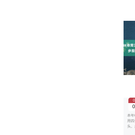
0
0
本年
用四
头。
分区