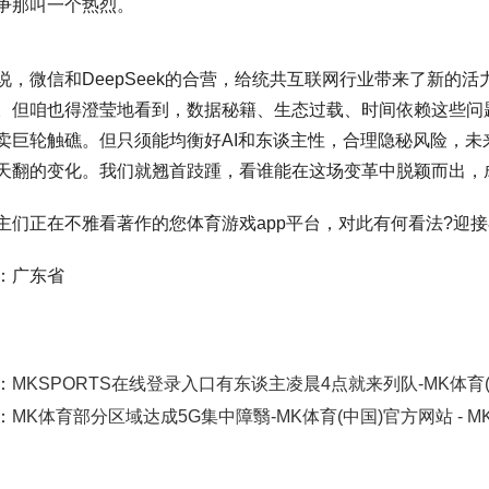
争那叫一个热烈。
说，微信和DeepSeek的合营，给统共互联网行业带来了新的
。但咱也得澄莹地看到，数据秘籍、生态过载、时间依赖这些问
卖巨轮触礁。但只须能均衡好AI和东谈主性，合理隐秘风险，
天翻的变化。我们就翘首跂踵，看谁能在这场变革中脱颖而出，
主们正在不雅看著作的您体育游戏app平台，对此有何看法?迎
：广东省
：
MKSPORTS在线登录入口有东谈主凌晨4点就来列队-MK体育(中国
：
MK体育部分区域达成5G集中障翳-MK体育(中国)官方网站 - MK 