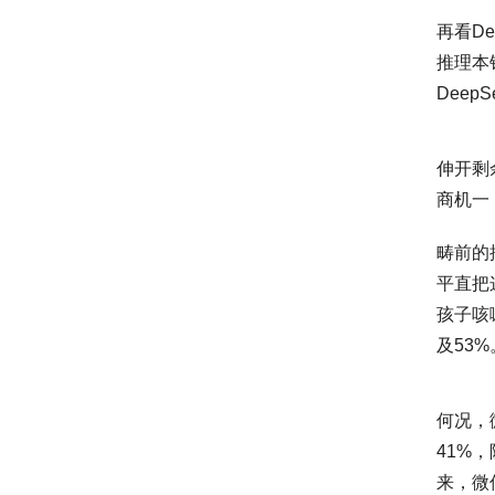
再看De
推理本
Dee
伸开剩
商机一
畴前的
平直把
孩子咳
及53
何况，
41%
来，微