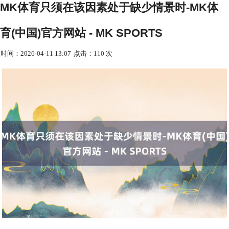
MK体育只须在该因素处于缺少情景时-MK体
育(中国)官方网站 - MK SPORTS
时间：2026-04-11 13:07
点击：110 次