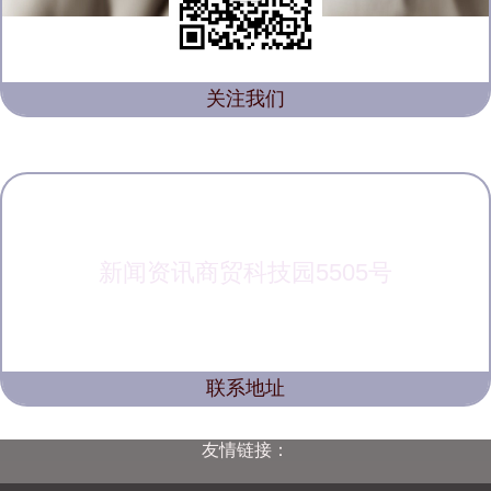
关注我们
新闻资讯商贸科技园5505号
联系地址
友情链接：