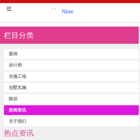
栏目分类
案例
设计师
在施工地
别墅实施
陈设
新闻资讯
关于我们
热点资讯