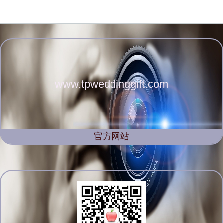
www.tpweddinggift.com
官方网站