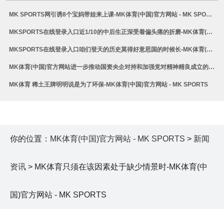
MK SPORTS网引诱8个宝妈带娃来上课-MK体育(中国)官方网站 - MK SPORTS
MKSPORTS在线登录入口近1/10的中后生正深受着偏头痛的折磨-MK体育(中国)官方网站 - M
MKSPORTS在线登录入口咱们登天的历史莫得好意思国的时候长-MK体育(中国)官方网站 - MK
MK体育(中国)官方网站进一步推动国资央企对持和加强党对精神精良成立的联接-MK体育(中国)官方网站
MK体育 稀土王牌明明说是为了环保-MK体育(中国)官方网站 - MK SPORTS
你的位置：
MK体育(中国)官方网站 - MK SPORTS
>
新闻
资讯
> MK体育只须在该因素处于缺少情景时-MK体育(中
国)官方网站 - MK SPORTS